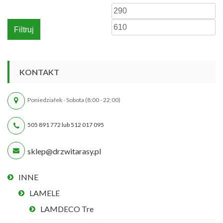
Cena
C
min
m
Filtruj
KONTAKT
Poniedziałek - Sobota (8:00 - 22:00)
505 891 772 lub 512 017 095
sklep@drzwitarasy.pl
INNE
LAMELE
LAMDECO Tre