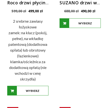
Roco drzwi płycinowe standard
SUZANO drzwi wewnętrzne z mleczną szybą
Pierwotna
Aktualna
Pierwotna
Aktualn
599,00
zł
499,00
zł
688,00
zł
490,00
zł
cena
cena
cena
cena
wynosiła:
wynosi:
wynosiła:
wynosi:
2 srebrne zawiasy
WYBIERZ
599,00 zł.
499,00 zł.
688,00 zł.
490,00 z
łożyskowe
zamek: na klucz (pokój,
OPCJE
pełne), na wkładkę
patentową (dodatkowa
opłata) lub obrotowy
(łazienkowe)
klamka/ościeżnica za
dodatkową opłatą (nie
wchodzi w cenę
skrzydła)
WYBIERZ
OPCJE