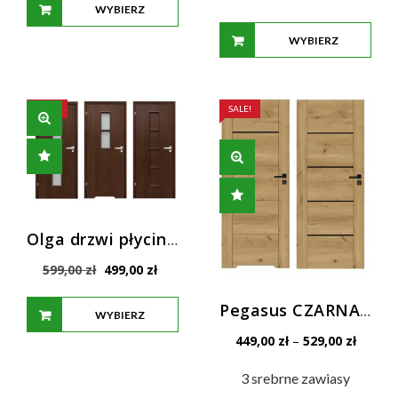
WYBIERZ
982,00 zł.
579,00 zł.
WYBIERZ
OPCJE
OPCJE
SALE!
SALE!
Olga drzwi płycinowe standard
Pierwotna
Aktualna
599,00
zł
499,00
zł
cena
cena
wynosiła:
wynosi:
Pegasus CZARNA PŁYCINA – WSTAWKA – drzwi Prestige
WYBIERZ
599,00 zł.
499,00 zł.
Zakres
449,00
zł
–
529,00
zł
OPCJE
cen:
od
3 srebrne zawiasy
449,00 