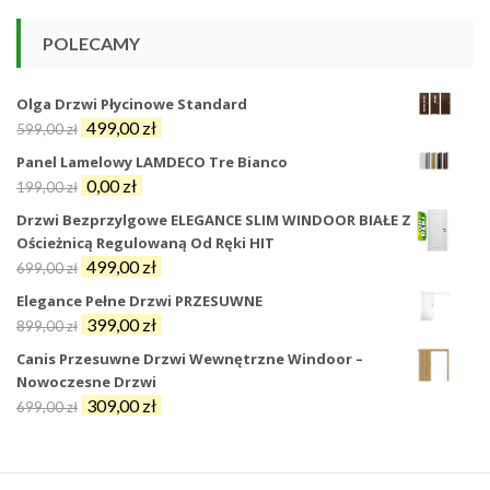
POLECAMY
Olga Drzwi Płycinowe Standard
Pierwotna
Aktualna
499,00
zł
599,00
zł
cena
cena
Panel Lamelowy LAMDECO Tre Bianco
wynosiła:
wynosi:
Pierwotna
Aktualna
0,00
zł
199,00
zł
599,00 zł.
499,00 zł.
cena
cena
Drzwi Bezprzylgowe ELEGANCE SLIM WINDOOR BIAŁE Z
wynosiła:
wynosi:
Ościeżnicą Regulowaną Od Ręki HIT
199,00 zł.
0,00 zł.
Pierwotna
Aktualna
499,00
zł
699,00
zł
cena
cena
Elegance Pełne Drzwi PRZESUWNE
wynosiła:
wynosi:
Pierwotna
Aktualna
399,00
zł
899,00
zł
699,00 zł.
499,00 zł.
cena
cena
Canis Przesuwne Drzwi Wewnętrzne Windoor –
wynosiła:
wynosi:
Nowoczesne Drzwi
899,00 zł.
399,00 zł.
Pierwotna
Aktualna
309,00
zł
699,00
zł
cena
cena
wynosiła:
wynosi:
699,00 zł.
309,00 zł.