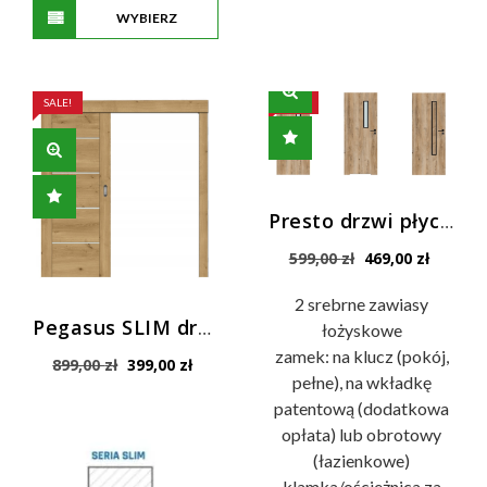
WYBIERZ
Ten
OPCJE
produkt
ma
SALE!
SALE!
wiele
wariantów.
Opcje
można
Presto drzwi płycinowe standard
wybrać
Pierwotna
Aktualn
599,00
zł
469,00
zł
na
cena
cena
stronie
wynosiła:
wynosi:
2 srebrne zawiasy
produktu
599,00 zł.
469,00 z
Pegasus SLIM drzwi wewnętrzne PRZESUWNE
łożyskowe
zamek: na klucz (pokój,
Pierwotna
Aktualna
899,00
zł
399,00
zł
pełne), na wkładkę
cena
cena
wynosiła:
wynosi:
patentową (dodatkowa
899,00 zł.
399,00 zł.
opłata) lub obrotowy
(łazienkowe)
klamka/ościeżnica za