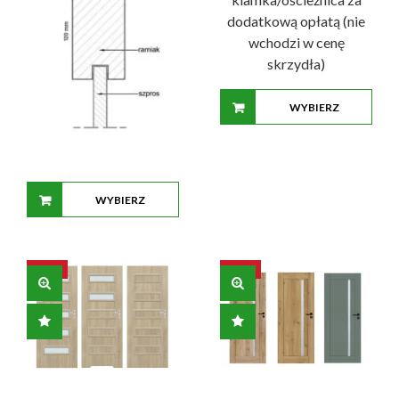
dodatkową opłatą (nie
wchodzi w cenę
skrzydła)
WYBIERZ
OPCJE
WYBIERZ
OPCJE
SALE!
SALE!