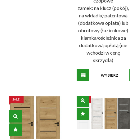
czopowe
do
zamek: na klucz (pokój),
529,00 
na wkładkę patentową
(dodatkowa opłata) lub
obrotowy (łazienkowe)
klamka/ościeżnica za
dodatkową opłatą (nie
wchodzi w cenę
skrzydła)
WYBIERZ
Ten
OPCJE
produkt
ma
SALE!
SALE!
wiele
wariantów.
Opcje
można
wybrać