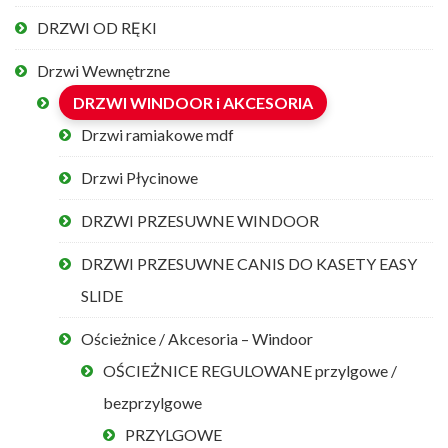
DRZWI OD RĘKI
Drzwi Wewnętrzne
DRZWI WINDOOR i AKCESORIA
Drzwi ramiakowe mdf
Drzwi Płycinowe
DRZWI PRZESUWNE WINDOOR
DRZWI PRZESUWNE CANIS DO KASETY EASY
SLIDE
Ościeżnice / Akcesoria – Windoor
OŚCIEŻNICE REGULOWANE przylgowe /
bezprzylgowe
PRZYLGOWE