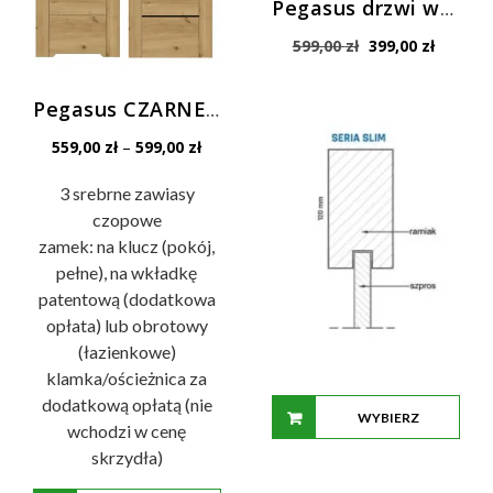
Pegasus drzwi wewnętrzne SLIM
na
Pierwotna
Aktualn
stronie
599,00
zł
399,00
zł
cena
cena
produktu
wynosiła:
wynosi:
Pegasus CZARNE SZYBY VSG
599,00 zł.
399,00 z
Zakres
559,00
zł
–
599,00
zł
cen:
od
3 srebrne zawiasy
559,00 zł
czopowe
do
zamek: na klucz (pokój,
599,00 zł
pełne), na wkładkę
patentową (dodatkowa
opłata) lub obrotowy
(łazienkowe)
klamka/ościeżnica za
dodatkową opłatą (nie
WYBIERZ
wchodzi w cenę
skrzydła)
OPCJE