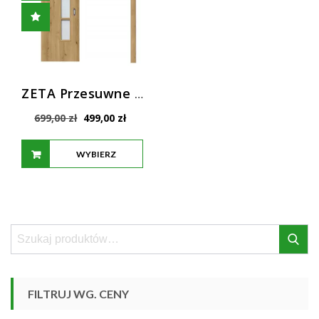
ZETA Przesuwne Drzwi Wewnętrzne Windoor
Pierwotna
Aktualna
699,00
zł
499,00
zł
cena
cena
wynosiła:
wynosi:
WYBIERZ
699,00 zł.
499,00 zł.
OPCJE
Szukaj:
Szukaj
FILTRUJ WG. CENY