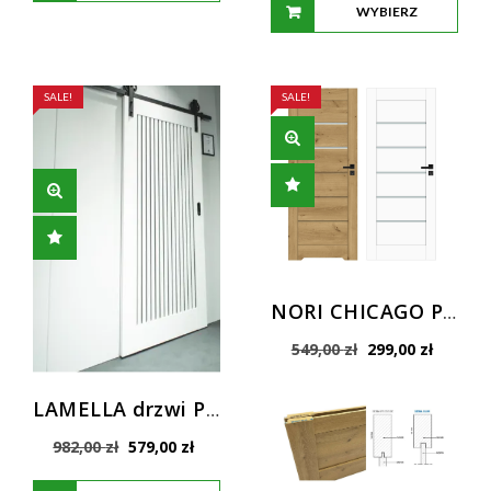
WYBIERZ
OPCJE
OPCJE
SALE!
SALE!
NORI CHICAGO PROMO NOWE NAJTAŃSZE DRZWI RAMOWE
Pierwotna
Aktualn
549,00
zł
299,00
zł
cena
cena
wynosiła:
wynosi:
LAMELLA drzwi PRZESUWNE WINDOOR
549,00 zł.
299,00 z
Pierwotna
Aktualna
982,00
zł
579,00
zł
cena
cena
wynosiła:
wynosi: