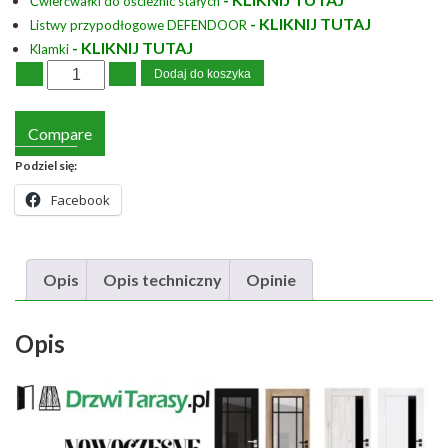
Ćwierćwałki do ościeżnic stałych
- KLIKNIJ TUTAJ
Listwy przypodłogowe DEFENDOOR
- KLIKNIJ TUTAJ
Klamki
Dodaj do koszyka
Compare
Podziel się:
Facebook
Opis
Opis techniczny
Opinie
Opis