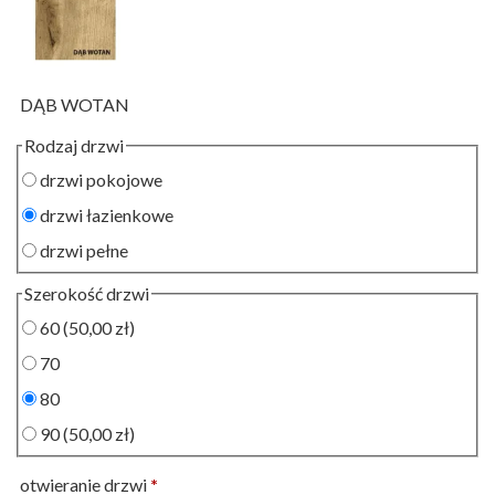
DĄB WOTAN
Rodzaj drzwi
drzwi pokojowe
drzwi łazienkowe
drzwi pełne
Szerokość drzwi
60
(50,00 zł)
70
80
90
(50,00 zł)
otwieranie drzwi
*