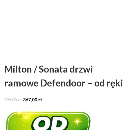
Milton / Sonata drzwi
ramowe Defendoor – od ręki
Pierwotna
Aktualna
367,00
zł
599,00
zł
cena
cena
wynosiła:
wynosi:
599,00 zł.
367,00 zł.