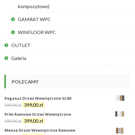
kompozytowe)
GAMRAT WPC
WINFLOOR WPC
OUTLET
Galeria
POLECAMY
Pegasus Drzwi Wewnętrzne SLIM
Pierwotna
Aktualna
399,00
zł
599,00
zł
cena
cena
Prim Ramowe Drzwi Wewnętrzne
wynosiła:
wynosi:
Pierwotna
Aktualna
399,00
zł
499,00
zł
599,00 zł.
399,00 zł.
cena
cena
Mensa Drzwi Wewnętrzne Ramowe
wynosiła:
wynosi: