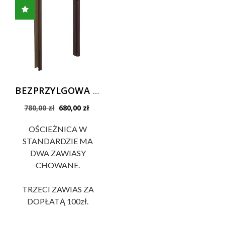
BEZPRZYLGOWA Standard ościeżnica regulowana kolory Standard do drzwi Prestige i Płycinowych Standard
Pierwotna
Aktualna
780,00
zł
680,00
zł
cena
cena
wynosiła:
wynosi:
OŚCIEŻNICA W
780,00 zł.
680,00 zł.
STANDARDZIE MA
DWA ZAWIASY
CHOWANE.
TRZECI ZAWIAS ZA
DOPŁATĄ 100zł.