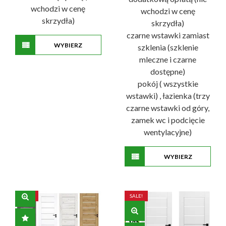
wchodzi w cenę
wchodzi w cenę
skrzydła)
skrzydła)
czarne wstawki zamiast
WYBIERZ
szklenia (szklenie
mleczne i czarne
Ten
OPCJE
dostępne)
produkt
pokój ( wszystkie
ma
wstawki) , łazienka (trzy
wiele
czarne wstawki od góry,
wariantów.
zamek wc i podcięcie
Opcje
wentylacyjne)
można
wybrać
na
WYBIERZ
stronie
Ten
OPCJE
produktu
produkt
ma
SALE!
SALE!
wiele
wariantów.