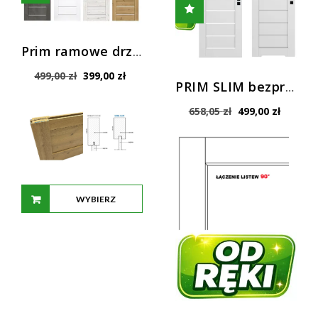
Opcje
można
wybrać
Prim ramowe drzwi wewnętrzne
na
Pierwotna
Aktualna
499,00
zł
399,00
zł
stronie
PRIM SLIM bezprzylgowe BIAŁE drzwi WINDOOR z ościeżnicą regulowaną 90° od ręki
cena
cena
produktu
wynosiła:
wynosi:
Pierwotna
Aktualn
658,05
zł
499,00
zł
499,00 zł.
399,00 zł.
cena
cena
wynosiła:
wynosi:
658,05 zł.
499,00 z
WYBIERZ
OPCJE