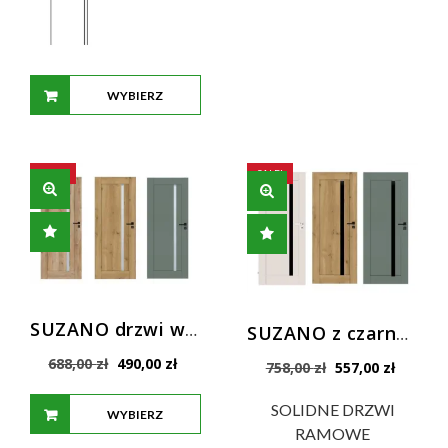
WYBIERZ
OPCJE
SALE!
SALE!
SUZANO drzwi wewnętrzne z mleczną szybą
SUZANO z czarną szybą VSG DRZWI WEWNĘTRZNE
Pierwotna
Aktualna
688,00
zł
490,00
zł
Pierwotna
Aktualn
758,00
zł
557,00
zł
cena
cena
cena
cena
wynosiła:
wynosi:
wynosiła:
wynosi:
SOLIDNE DRZWI
WYBIERZ
688,00 zł.
490,00 zł.
758,00 zł.
557,00 z
RAMOWE