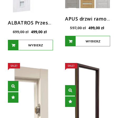
APUS drzwi ramowe MDF WINDOOR – seria PRESTIGE
ALBATROS Przesuwne Drzwi Wewnętrzne Windoor
Pierwotna
Aktualn
597,00
zł
499,00
zł
Pierwotna
Aktualna
699,00
zł
499,00
zł
cena
cena
cena
cena
wynosiła:
wynosi:
WYBIERZ
wynosiła:
wynosi:
597,00 zł.
499,00 z
WYBIERZ
699,00 zł.
499,00 zł.
OPCJE
OPCJE
SALE!
SALE!