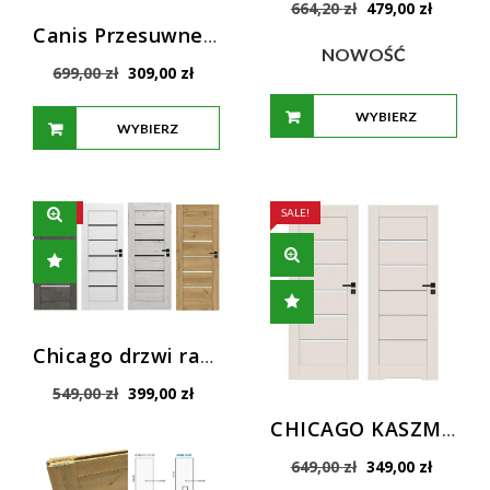
Pierwotna
Aktualn
664,20
zł
479,00
zł
cena
cena
Canis Przesuwne Drzwi Wewnętrzne Windoor – Nowoczesne Drzwi
wynosiła:
wynosi:
NOWOŚĆ
Pierwotna
Aktualna
664,20 zł.
479,00 z
699,00
zł
309,00
zł
cena
cena
wynosiła:
wynosi:
WYBIERZ
WYBIERZ
699,00 zł.
309,00 zł.
OPCJE
OPCJE
SALE!
SALE!
Chicago drzwi ramowe Prestige i Slim WINDOOR
Pierwotna
Aktualna
549,00
zł
399,00
zł
cena
cena
CHICAGO KASZMIR PROMO Drzwi promocyjne
wynosiła:
wynosi:
549,00 zł.
399,00 zł.
Pierwotna
Aktualn
649,00
zł
349,00
zł
cena
cena