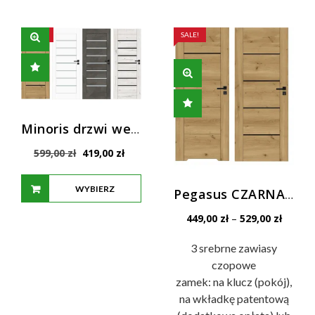
OPCJE
OPCJE
SALE!
SALE!
Minoris drzwi wewnętrzne Prestige Slim Windoor
Pierwotna
Aktualna
599,00
zł
419,00
zł
cena
cena
wynosiła:
wynosi:
WYBIERZ
599,00 zł.
419,00 zł.
Pegasus CZARNA PŁYCINA – WSTAWKA – drzwi Prestige
Zakres
OPCJE
449,00
zł
–
529,00
zł
cen:
od
3 srebrne zawiasy
449,00 
czopowe
do
zamek: na klucz (pokój),
529,00 
na wkładkę patentową