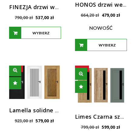
HONOS drzwi wewnętrzne z mleczną szybą
FINEZJA drzwi wewnętrzne ramowe
Pierwotna
Aktualn
664,20
zł
479,00
zł
Pierwotna
Aktualna
790,00
zł
537,00
zł
cena
cena
cena
cena
wynosiła:
wynosi:
NOWOŚĆ
wynosiła:
wynosi:
664,20 zł.
479,00 z
WYBIERZ
790,00 zł.
537,00 zł.
WYBIERZ
OPCJE
OPCJE
SALE!
SALE!
Lamella solidne drzwi WEWNĘTRZNE PRESTIGE
Limes Czarna szyba VSG nowoczesne drzwi
Pierwotna
Aktualna
923,00
zł
579,00
zł
cena
cena
Pierwotna
Aktualn
799,00
zł
599,00
zł
wynosiła:
wynosi:
cena
cena