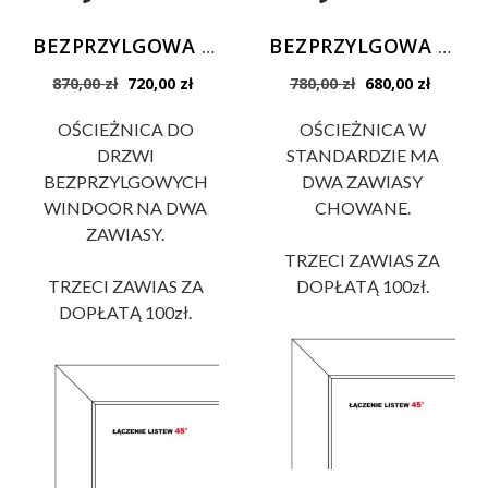
BEZPRZYLGOWA Premium ościeżnica regulowana kolory Premium do drzwi Prestige i Płycinowych Standard
BEZPRZYLGOWA Standard ościeżnica regulowana kolory Standard do drzwi Prestige i Płycinowych Standard
Pierwotna
Aktualna
Pierwotna
Aktualn
870,00
zł
720,00
zł
780,00
zł
680,00
zł
cena
cena
cena
cena
wynosiła:
wynosi:
wynosiła:
wynosi:
OŚCIEŻNICA DO
OŚCIEŻNICA W
870,00 zł.
720,00 zł.
780,00 zł.
680,00 z
DRZWI
STANDARDZIE MA
BEZPRZYLGOWYCH
DWA ZAWIASY
WINDOOR NA DWA
CHOWANE.
ZAWIASY.
TRZECI ZAWIAS ZA
TRZECI ZAWIAS ZA
DOPŁATĄ 100zł.
DOPŁATĄ 100zł.