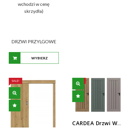
wchodzi w cenę
skrzydła)
DRZWI PRZYLGOWE
WYBIERZ
OPCJE
SALE!
SALE!
CARDEA Drzwi Wewnętrzne z Czarną Szybą | Nowoczesne Drzwi