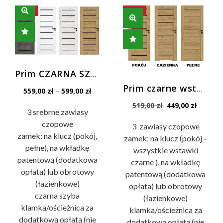
ma
SALE!
SALE!
wiele
wariantów.
Opcje
można
wybrać
Prim CZARNA SZYBA VSG drzwi Prestige
na
Prim czarne wstawki drzwi wewnętrzne Prestige
Zakres
559,00
zł
–
599,00
zł
stronie
cen:
Pierwotna
Aktualn
519,00
zł
449,00
zł
produktu
od
3 srebrne zawiasy
cena
cena
559,00 zł
czopowe
wynosiła:
wynosi:
3 zawiasy czopowe
do
519,00 zł.
449,00 z
zamek: na klucz (pokój,
zamek: na klucz (pokój –
599,00 zł
pełne), na wkładkę
wszystkie wstawki
patentową (dodatkowa
czarne ), na wkładkę
opłata) lub obrotowy
patentową (dodatkowa
(łazienkowe)
opłata) lub obrotowy
czarna szyba
(łazienkowe)
klamka/ościeżnica za
klamka/ościeżnica za
dodatkową opłatą (nie
dodatkową opłatą (nie