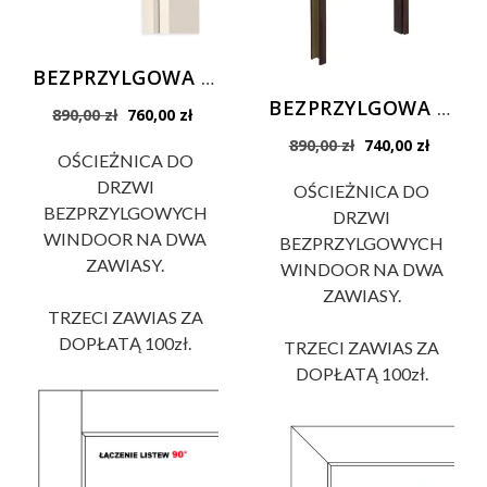
BEZPRZYLGOWA 90° ościeżnica regulowana 90° LISTWY 8cm do drzwi Prestige i Płycinowych
BEZPRZYLGOWA PP ościeżnica regulowana kolory PP POLIPROPYLEN Prestige
Pierwotna
Aktualna
890,00
zł
760,00
zł
cena
cena
Pierwotna
Aktualn
890,00
zł
740,00
zł
wynosiła:
wynosi:
OŚCIEŻNICA DO
cena
cena
890,00 zł.
760,00 zł.
wynosiła:
wynosi:
DRZWI
OŚCIEŻNICA DO
890,00 zł.
740,00 z
BEZPRZYLGOWYCH
DRZWI
WINDOOR NA DWA
BEZPRZYLGOWYCH
ZAWIASY.
WINDOOR NA DWA
ZAWIASY.
TRZECI ZAWIAS ZA
DOPŁATĄ 100zł.
TRZECI ZAWIAS ZA
DOPŁATĄ 100zł.