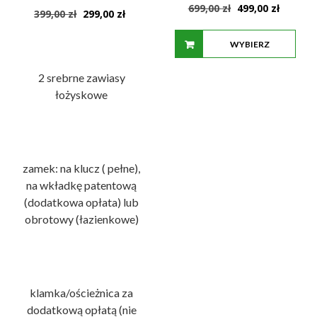
Pierwotna
Aktualn
699,00
zł
499,00
zł
Pierwotna
Aktualna
399,00
zł
299,00
zł
cena
cena
cena
cena
wynosiła:
wynosi:
wynosiła:
wynosi:
WYBIERZ
699,00 zł.
499,00 z
399,00 zł.
299,00 zł.
OPCJE
2 srebrne zawiasy
łożyskowe
zamek: na klucz ( pełne),
na wkładkę patentową
(dodatkowa opłata) lub
obrotowy (łazienkowe)
klamka/ościeżnica za
dodatkową opłatą (nie