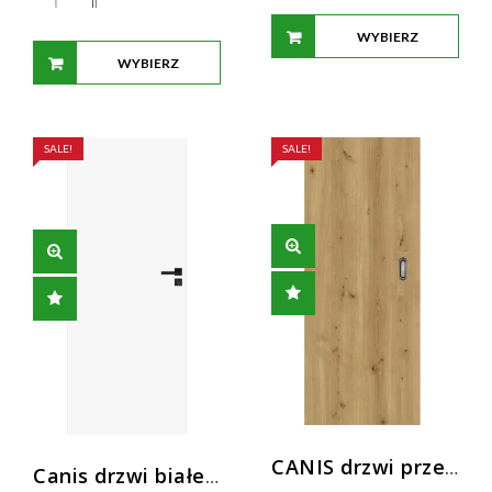
WYBIERZ
WYBIERZ
OPCJE
OPCJE
SALE!
SALE!
CANIS drzwi przesuwne do kasety EASY SLIDE
Canis drzwi białe pełne od ręki dostępne