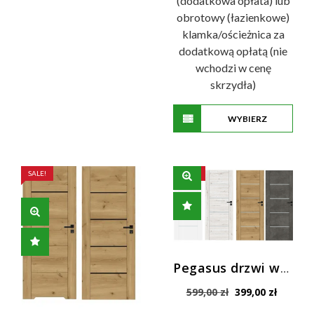
(dodatkowa opłata) lub
obrotowy (łazienkowe)
klamka/ościeżnica za
dodatkową opłatą (nie
wchodzi w cenę
skrzydła)
WYBIERZ
Ten
OPCJE
produkt
ma
SALE!
SALE!
wiele
wariantów.
Opcje
można
wybrać
Pegasus drzwi wewnętrzne SLIM
na
Pierwotna
Aktualn
stronie
599,00
zł
399,00
zł
cena
cena
produktu