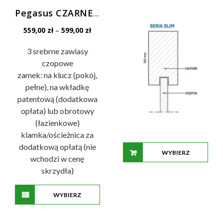
wynosiła:
wynosi:
Pegasus CZARNE SZYBY VSG
599,00 zł.
399,00 z
Zakres
559,00
zł
–
599,00
zł
cen:
od
3 srebrne zawiasy
559,00 zł
czopowe
do
zamek: na klucz (pokój,
599,00 zł
pełne), na wkładkę
patentową (dodatkowa
opłata) lub obrotowy
(łazienkowe)
klamka/ościeżnica za
dodatkową opłatą (nie
WYBIERZ
wchodzi w cenę
skrzydła)
OPCJE
WYBIERZ
Ten
OPCJE
produkt