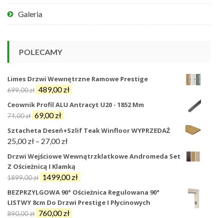
Galeria
POLECAMY
Limes Drzwi Wewnętrzne Ramowe Prestige
Pierwotna
Aktualna
489,00
zł
699,00
zł
cena
cena
Ceownik Profil ALU Antracyt U20 - 1852 Mm
wynosiła:
wynosi:
Pierwotna
Aktualna
69,00
zł
74,00
zł
699,00 zł.
489,00 zł.
cena
cena
Sztacheta Deseń+szlif Teak Winfloor WYPRZEDAŻ
wynosiła:
wynosi:
Zakres
25,00
zł
–
27,00
zł
74,00 zł.
69,00 zł.
cen:
Drzwi Wejściowe Wewnątrzklatkowe Andromeda Set
od
Z Ościeżnicą I Klamką
25,00 zł
Pierwotna
Aktualna
1499,00
zł
1899,00
zł
do
cena
cena
BEZPRZYLGOWA 90° Ościeżnica Regulowana 90°
27,00 zł
wynosiła:
wynosi:
LISTWY 8cm Do Drzwi Prestige I Płycinowych
1899,00 zł.
1499,00 zł.
Pierwotna
Aktualna
760,00
zł
890,00
zł