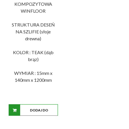
ma
KOMPOZYTOWA
wiele
WINFLOOR
wariantów.
Opcje
STRUKTURA DESEŃ
można
NA SZLIFIE (słoje
wybrać
drewna)
na
stronie
KOLOR : TEAK (dąb
produktu
brąz)
WYMIAR : 15mm x
140mm x 1200mm
DODAJ DO
KOSZYKA