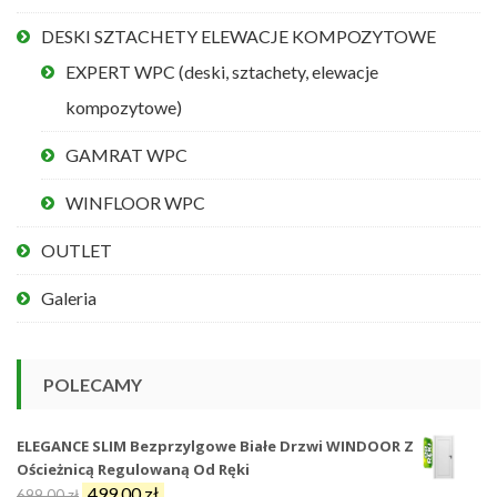
DESKI SZTACHETY ELEWACJE KOMPOZYTOWE
EXPERT WPC (deski, sztachety, elewacje
kompozytowe)
GAMRAT WPC
WINFLOOR WPC
OUTLET
Galeria
POLECAMY
ELEGANCE SLIM Bezprzylgowe Białe Drzwi WINDOOR Z
Ościeżnicą Regulowaną Od Ręki
Pierwotna
Aktualna
499,00
zł
699,00
zł