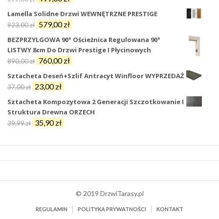
cena
cena
Lamella Solidne Drzwi WEWNĘTRZNE PRESTIGE
wynosiła:
wynosi:
Pierwotna
Aktualna
579,00
zł
923,00
zł
699,00 zł.
499,00 zł.
cena
cena
BEZPRZYLGOWA 90° Ościeżnica Regulowana 90°
wynosiła:
wynosi:
LISTWY 8cm Do Drzwi Prestige I Płycinowych
923,00 zł.
579,00 zł.
Pierwotna
Aktualna
760,00
zł
890,00
zł
cena
cena
Sztacheta Deseń+szlif Antracyt Winfloor WYPRZEDAŻ
wynosiła:
wynosi:
Pierwotna
Aktualna
23,00
zł
37,00
zł
890,00 zł.
760,00 zł.
cena
cena
Sztacheta Kompozytowa 2 Generacji Szczotkowanie I
wynosiła:
wynosi:
Struktura Drewna ORZECH
37,00 zł.
23,00 zł.
Pierwotna
Aktualna
35,90
zł
39,99
zł
cena
cena
wynosiła:
wynosi:
39,99 zł.
35,90 zł.
© 2019 DrzwiTarasy.pl
REGULAMIN
POLITYKA PRYWATNOŚCI
KONTAKT