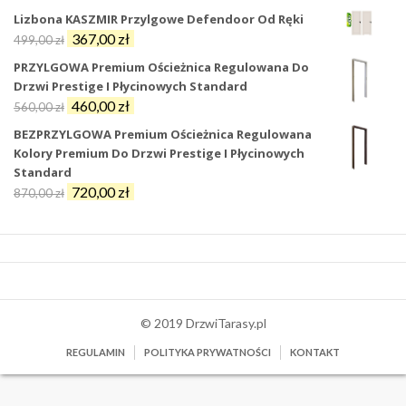
cena
cena
Lizbona KASZMIR Przylgowe Defendoor Od Ręki
wynosiła:
wynosi:
Pierwotna
Aktualna
367,00
zł
499,00
zł
47,00 zł.
25,00 zł.
cena
cena
PRZYLGOWA Premium Ościeżnica Regulowana Do
wynosiła:
wynosi:
Drzwi Prestige I Płycinowych Standard
499,00 zł.
367,00 zł.
Pierwotna
Aktualna
460,00
zł
560,00
zł
cena
cena
BEZPRZYLGOWA Premium Ościeżnica Regulowana
wynosiła:
wynosi:
Kolory Premium Do Drzwi Prestige I Płycinowych
560,00 zł.
460,00 zł.
Standard
Pierwotna
Aktualna
720,00
zł
870,00
zł
cena
cena
wynosiła:
wynosi:
870,00 zł.
720,00 zł.
© 2019 DrzwiTarasy.pl
REGULAMIN
POLITYKA PRYWATNOŚCI
KONTAKT