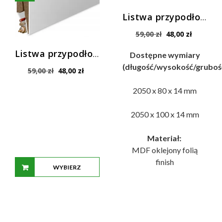
Listwa przypodłogowa MDF Windoor 80 / 100 mm
Pierwotna
Aktualna
59,00
zł
48,00
zł
cena
cena
wynosiła:
wynosi:
Listwa przypodłogowa DEFENDOOR
Dostępne wymiary
59,00 zł.
48,00 zł.
(długość/wysokość/gruboś
Pierwotna
Aktualna
59,00
zł
48,00
zł
cena
cena
wynosiła:
wynosi:
2050 x 80 x 14 mm
59,00 zł.
48,00 zł.
2050 x 100 x 14 mm
Materiał:
MDF oklejony folią
finish
WYBIERZ
OPCJE