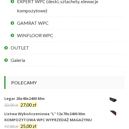
EXPERT WPC (deski, sztachety, elewacje
kompozytowe)
GAMRAT WPC
WINFLOOR WPC
OUTLET
Galeria
POLECAMY
Legar 20x40x2400 Mm
Pierwotna
Aktualna
27,00
zł
32,00
zł
cena
cena
Listwa Wykończeniowa "L" 12x70x2400 Mm
wynosiła:
wynosi:
KOMPOZYTOWA WPC WYPRZEDAŻ MAGAZYNU
32,00 zł.
27,00 zł.
Pierwotna
Aktualna
25,00
zł
47,00
zł